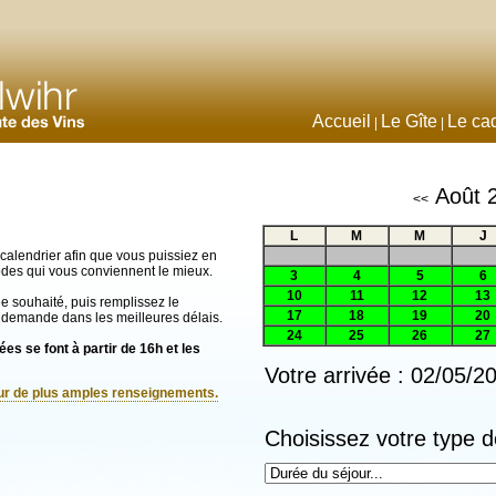
Accueil
Le Gîte
Le ca
|
|
Août 
<<
L
M
M
J
calendrier afin que vous puissiez en
iodes qui vous conviennent le mieux.
3
4
5
6
10
11
12
13
vée souhaité, puis remplissez le
17
18
19
20
 demande dans les meilleures délais.
24
25
26
27
es se font à partir de 16h et les
Votre arrivée : 02/05/2
our de plus amples renseignements.
Choisissez votre type d