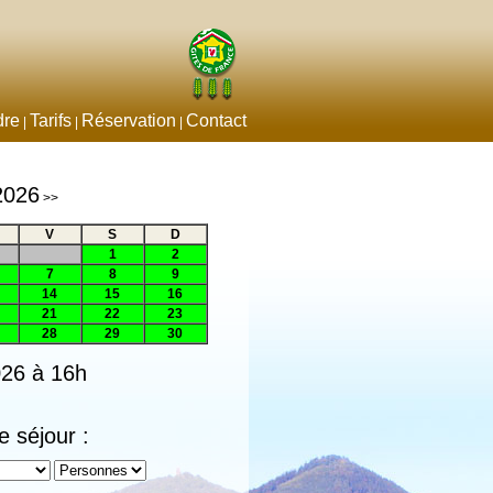
dre
Tarifs
Réservation
Contact
|
|
|
2026
>>
V
S
D
1
2
7
8
9
14
15
16
21
22
23
28
29
30
026 à 16h
e séjour :