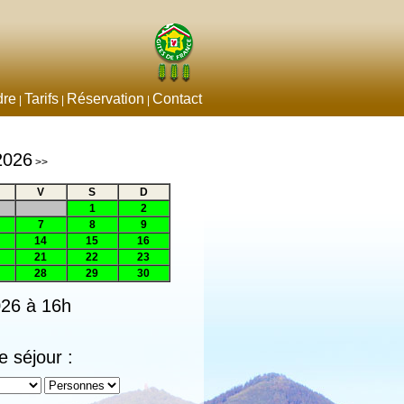
dre
Tarifs
Réservation
Contact
|
|
|
2026
>>
V
S
D
1
2
7
8
9
14
15
16
21
22
23
28
29
30
026 à 16h
e séjour :