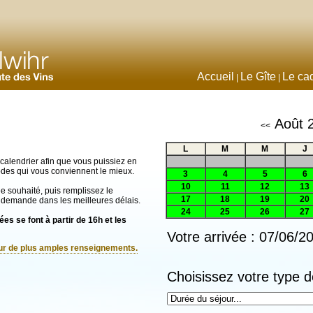
Accueil
Le Gîte
Le ca
|
|
Août 
<<
L
M
M
J
calendrier afin que vous puissiez en
iodes qui vous conviennent le mieux.
3
4
5
6
10
11
12
13
vée souhaité, puis remplissez le
17
18
19
20
 demande dans les meilleures délais.
24
25
26
27
es se font à partir de 16h et les
Votre arrivée : 07/06/2
our de plus amples renseignements.
Choisissez votre type d