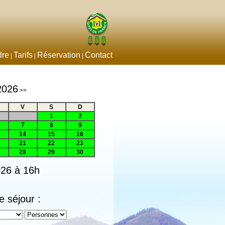
dre
Tarifs
Réservation
Contact
|
|
|
2026
>>
V
S
D
1
2
7
8
9
14
15
16
21
22
23
28
29
30
026 à 16h
e séjour :