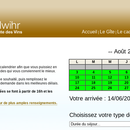
Accueil
Le Gîte
Le ca
|
|
Août 
<<
L
M
M
J
calendrier afin que vous puissiez en
iodes qui vous conviennent le mieux.
3
4
5
6
10
11
12
13
vée souhaité, puis remplissez le
17
18
19
20
 demande dans les meilleures délais.
24
25
26
27
es se font à partir de 16h et les
Votre arrivée : 14/06/2
our de plus amples renseignements.
Choisissez votre type d